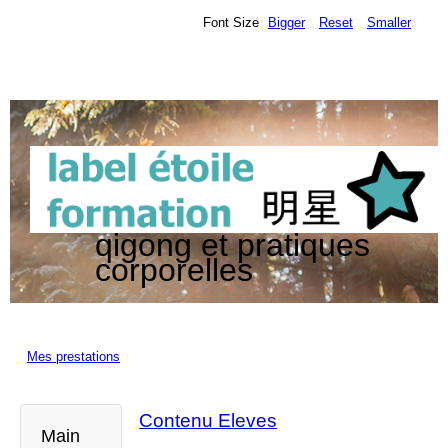
Font Size
Bigger
Reset
Smaller
qigong et pratiques
corporelles
Mes prestations
Contenu Eleves
Main