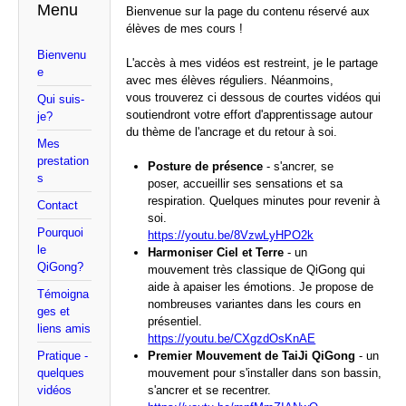
Menu
Bienvenue sur la page du contenu réservé aux
élèves de mes cours !
Bienvenu
L'accès à mes vidéos est restreint, je le partage
e
avec mes élèves réguliers. Néanmoins,
vous trouverez ci dessous de courtes vidéos qui
Qui suis-
soutiendront votre effort d'apprentissage autour
je?
du thème de l'ancrage et du retour à soi.
Mes
prestation
Posture de présence
- s'ancrer, se
s
poser, accueillir ses sensations et sa
respiration. Quelques minutes pour revenir à
Contact
soi.
Pourquoi
https://youtu.be/8VzwLyHPO2k
le
Harmoniser Ciel et Terre
- un
QiGong?
mouvement très classique de QiGong qui
aide à apaiser les émotions. Je propose de
Témoigna
nombreuses variantes dans les cours en
ges et
présentiel.
liens amis
https://youtu.be/CXgzdOsKnAE
Pratique -
Premier Mouvement de TaiJi QiGong
- un
quelques
mouvement pour s'installer dans son bassin,
vidéos
s'ancrer et se recentrer.