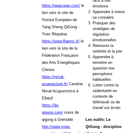
face à ses
https://www.ieqg.com/
le
émotions
Apprendre à mieux
lien vers le site de
se connaitre
l'Insitut Européen de
Pratiquer des
Yang Sheng QiGong -
stratégies de
Yves Réquéna
régulation
émotionnelles
https://www.ffaemc.fr/
le
Retrouver la
lien vers le site de la
sérénité et la joie
Fédération Française
Apprendre à
remettre en
des Arts Energétiques
question nos
Chinois
perceptions
https://nimal-
habituelles
acupuncture.fr/
Caroline
Lutter contre la
sédentarité en
Nimal Acupunctrice à
contexte de
Elbeuf
télétravail ou de
https://jbl-
travail sur écran.
qigong.com/
cours de
qigong à Grenoble
Les outils:
Le
http://www.yoga-
QiGong - discipline