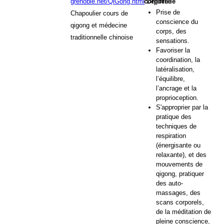
grenoble.net/QiGong.html
Delphine
corporelle
Prise de
Chapoulier cours de
conscience du
qigong et médecine
corps, des
traditionnelle chinoise
sensations.
Favoriser la
coordination, la
latéralisation,
l’équilibre,
l’ancrage et la
proprioception.
S'approprier par la
pratique des
techniques de
respiration
(énergisante ou
relaxante), et des
mouvements de
qigong, pratiquer
des auto-
massages, des
scans corporels,
de la méditation de
pleine conscience,