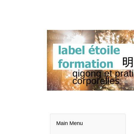
qigong et prat
corporelles
Main Menu